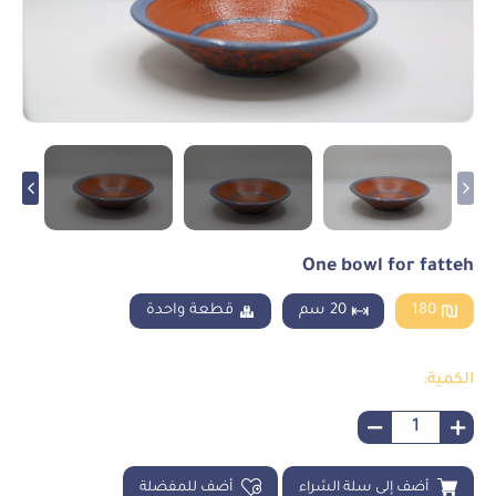
One bowl for fatteh
180
20 سم
قطعة واحدة
الكمية:
أضف إلى سلة الشراء
أضف للمفضلة