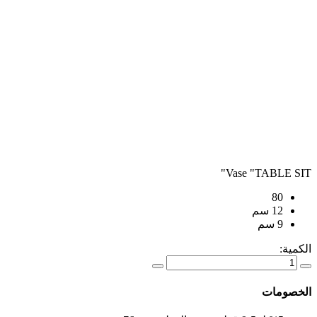
Vase "TABLE
80
12 سم
9 سم
ة:
ومات